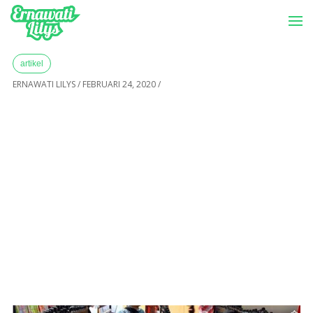
-->
Menu
Home
»
Archives for Februari 2020
artikel
ERNAWATI LILYS
/
FEBRUARI 24, 2020
/