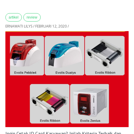
artikel
review
ERNAWATI LILYS
/
FEBRUARI 12, 2020
/
Ingin Cetak ID Card Karyawan? Inilah Kriteria Terbaik dan