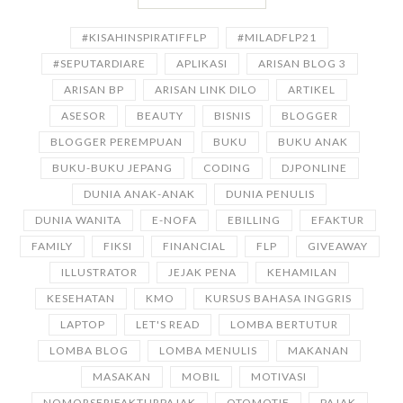
#KISAHINSPIRATIFFLP
#MILADFLP21
#SEPUTARDIARE
APLIKASI
ARISAN BLOG 3
ARISAN BP
ARISAN LINK DILO
ARTIKEL
ASESOR
BEAUTY
BISNIS
BLOGGER
BLOGGER PEREMPUAN
BUKU
BUKU ANAK
BUKU-BUKU JEPANG
CODING
DJPONLINE
DUNIA ANAK-ANAK
DUNIA PENULIS
DUNIA WANITA
E-NOFA
EBILLING
EFAKTUR
FAMILY
FIKSI
FINANCIAL
FLP
GIVEAWAY
ILLUSTRATOR
JEJAK PENA
KEHAMILAN
KESEHATAN
KMO
KURSUS BAHASA INGGRIS
LAPTOP
LET'S READ
LOMBA BERTUTUR
LOMBA BLOG
LOMBA MENULIS
MAKANAN
MASAKAN
MOBIL
MOTIVASI
NOMORSERIFAKTURPAJAK
OTOMOTIF
PAJAK