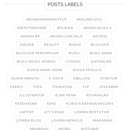
POSTS LABELS
#KISAHINSPIRATIFFLP
#MILADFLP21
#SEPUTARDIARE
APLIKASI
ARISAN BLOG 3
ARISAN BP
ARISAN LINK DILO
ARTIKEL
ASESOR
BEAUTY
BISNIS
BLOGGER
BLOGGER PEREMPUAN
BUKU
BUKU ANAK
BUKU-BUKU JEPANG
CODING
DJPONLINE
DUNIA ANAK-ANAK
DUNIA PENULIS
DUNIA WANITA
E-NOFA
EBILLING
EFAKTUR
FAMILY
FIKSI
FINANCIAL
FLP
GIVEAWAY
ILLUSTRATOR
JEJAK PENA
KEHAMILAN
KESEHATAN
KMO
KURSUS BAHASA INGGRIS
LAPTOP
LET'S READ
LOMBA BERTUTUR
LOMBA BLOG
LOMBA MENULIS
MAKANAN
MASAKAN
MOBIL
MOTIVASI