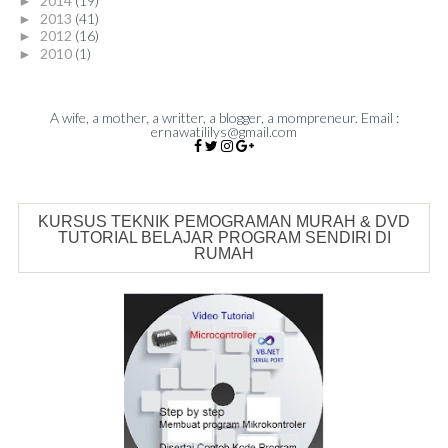
2014
(19)
►
2013
(41)
►
2012
(16)
►
2010
(1)
►
A wife, a mother, a writter, a blogger, a mompreneur. Email :
ernawatililys@gmail.com
KURSUS TEKNIK PEMOGRAMAN MURAH & DVD
TUTORIAL BELAJAR PROGRAM SENDIRI DI
RUMAH