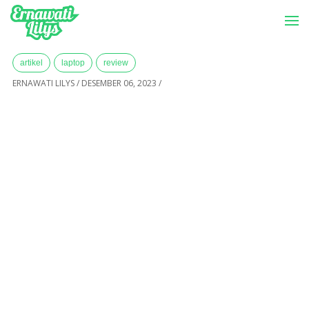
-->
Menu
Home
»
Archives for Desember 2023
artikel
laptop
review
ERNAWATI LILYS
/
DESEMBER 06, 2023
/