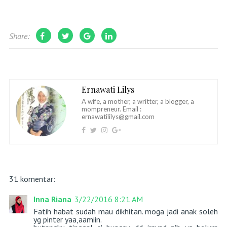
Share:
Ernawati Lilys
A wife, a mother, a writter, a blogger, a
mompreneur. Email :
ernawatililys@gmail.com
31 komentar:
Inna Riana
3/22/2016 8:21 AM
Fatih habat sudah mau dikhitan. moga jadi anak soleh
yg pinter yaa,aamiin.