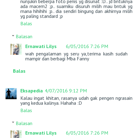
nunjukin beberpa foto penis yg disunat :D.. jd bntuknya
ada macem2 ;p.. suamiku disuruh milih mau bntuk yg
mana hihihihi ;p.. dia sendiri bingung dan akhirnya milih
yg paling standard ;p
Balas
Balasan
Ernawati Lilys
6/05/2016 7:26 PM
wah pengalaman yg seru ya,terima kasih sudah
mampir dan berbagi Mba Fanny
Balas
Eksapedia
4/07/2016 9:12 PM
Kalau ingat khitan, rasanya udah gak pengen ngrasain
yang kedua kalinya. Hahaha :D
Balas
Balasan
Ernawati Lilys
6/05/2016 7:26 PM