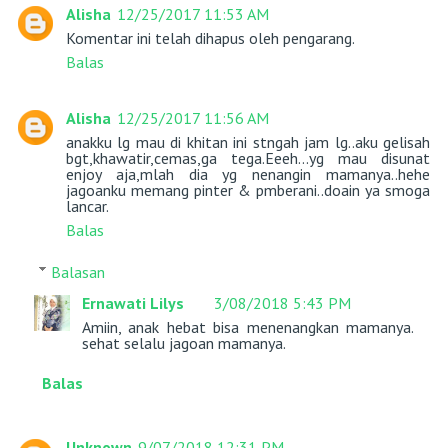
Alisha
12/25/2017 11:53 AM
Komentar ini telah dihapus oleh pengarang.
Balas
Alisha
12/25/2017 11:56 AM
anakku lg mau di khitan ini stngah jam lg..aku gelisah
bgt,khawatir,cemas,ga tega.Eeeh...yg mau disunat
enjoy aja,mlah dia yg nenangin mamanya..hehe
jagoanku memang pinter & pmberani..doain ya smoga
lancar.
Balas
Balasan
Ernawati Lilys
3/08/2018 5:43 PM
Amiin, anak hebat bisa menenangkan mamanya.
sehat selalu jagoan mamanya.
Balas
Unknown
9/07/2018 12:31 PM