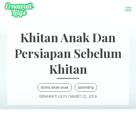
-->
Menu
Khitan Anak Dan
Persiapan Sebelum
Khitan
dunia anak-anak
parenting
ERNAWATI LILYS
/
MARET 22, 2016