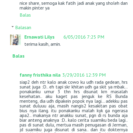
nice share, semoga kak fatih jadi anak yang sholeh dan
makin pinter ya
Balas
Balasan
Ernawati Lilys
6/05/2016 7:25 PM
terima kasih, amin.
Balas
fanny fristhika nila
3/29/2016 12:39 PM
siap2 deh ntr kalo anak cowo ku udh rada gedean, hrs
sunat juga :D.. eh tapi skr khitan udh ga skit ya mbak...
ponakanku umur 3 thn hrs disunat krn masalah
kesehatan.. aku kaget pas jenguk ke RS Bunda
menteng, dia udh dipakein popok nya lagi... adekku pas
sunat duluuu aja, masih nangis2 kesakitan pas obat
bius nya ilang. itu ponakanku malah kyk ga ngerasa
apa2.. makanya ntr anakku sunat, pgn di rs bunda aja
biar anteng anaknya :D.. kalo cerita suamiku beda lagi..
pas di sunat dulu, mertua masih penugasan di Jerman,
jd suamiku juga disunat di sana.. dan itu dokternya