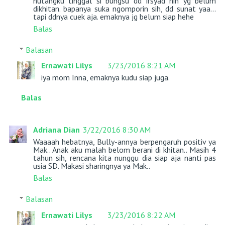
hutangku tinggal si bungsu dd irsyad nih yg belum
dikhitan. bapanya suka ngomporin sih, dd sunat yaa...
tapi ddnya cuek aja. emaknya jg belum siap hehe
Balas
Balasan
Ernawati Lilys
3/23/2016 8:21 AM
iya mom Inna, emaknya kudu siap juga.
Balas
Adriana Dian
3/22/2016 8:30 AM
Waaaah hebatnya, Bully-annya berpengaruh positiv ya
Mak.. Anak aku malah belom berani di khitan.. Masih 4
tahun sih, rencana kita nunggu dia siap aja nanti pas
usia SD. Makasi sharingnya ya Mak..
Balas
Balasan
Ernawati Lilys
3/23/2016 8:22 AM