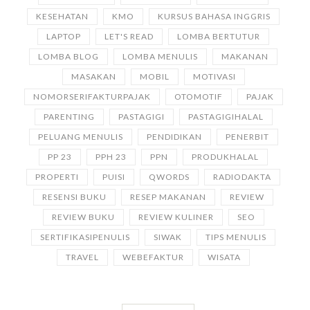
KESEHATAN
KMO
KURSUS BAHASA INGGRIS
LAPTOP
LET'S READ
LOMBA BERTUTUR
LOMBA BLOG
LOMBA MENULIS
MAKANAN
MASAKAN
MOBIL
MOTIVASI
NOMORSERIFAKTURPAJAK
OTOMOTIF
PAJAK
PARENTING
PASTAGIGI
PASTAGIGIHALAL
PELUANG MENULIS
PENDIDIKAN
PENERBIT
PP 23
PPH 23
PPN
PRODUKHALAL
PROPERTI
PUISI
QWORDS
RADIODAKTA
RESENSI BUKU
RESEP MAKANAN
REVIEW
REVIEW BUKU
REVIEW KULINER
SEO
SERTIFIKASIPENULIS
SIWAK
TIPS MENULIS
TRAVEL
WEBEFAKTUR
WISATA