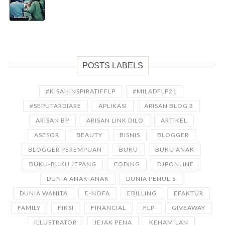
POSTS LABELS
#KISAHINSPIRATIFFLP
#MILADFLP21
#SEPUTARDIARE
APLIKASI
ARISAN BLOG 3
ARISAN BP
ARISAN LINK DILO
ARTIKEL
ASESOR
BEAUTY
BISNIS
BLOGGER
BLOGGER PEREMPUAN
BUKU
BUKU ANAK
BUKU-BUKU JEPANG
CODING
DJPONLINE
DUNIA ANAK-ANAK
DUNIA PENULIS
DUNIA WANITA
E-NOFA
EBILLING
EFAKTUR
FAMILY
FIKSI
FINANCIAL
FLP
GIVEAWAY
ILLUSTRATOR
JEJAK PENA
KEHAMILAN