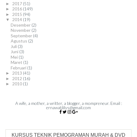
2017
(51)
►
2016
(149)
►
2015
(94)
►
2014
(19)
▼
Desember
(2)
November
(2)
September
(4)
Agustus
(2)
Juli
(3)
Juni
(3)
Mei
(1)
Maret
(1)
Februari
(1)
2013
(41)
►
2012
(16)
►
2010
(1)
►
A wife, a mother, a writter, a blogger, a mompreneur. Email :
ernawatililys@gmail.com
KURSUS TEKNIK PEMOGRAMAN MURAH & DVD