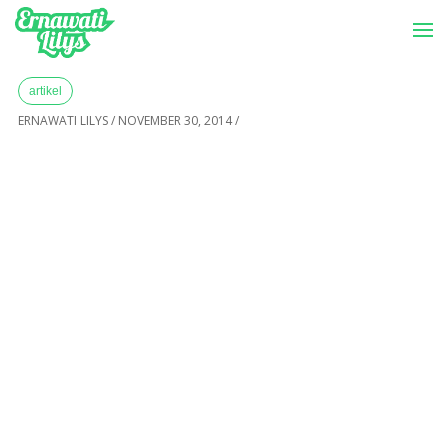
-->
Menu
Home
»
Archives for November 2014
artikel
ERNAWATI LILYS
/
NOVEMBER 30, 2014
/