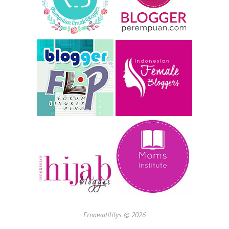
Ernawatililys ©
2026