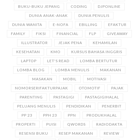
BUKU-BUKU JEPANG
CODING
DJPONLINE
DUNIA ANAK-ANAK
DUNIA PENULIS
DUNIA WANITA
E-NOFA
EBILLING
EFAKTUR
FAMILY
FIKSI
FINANCIAL
FLP
GIVEAWAY
ILLUSTRATOR
JEJAK PENA
KEHAMILAN
KESEHATAN
KMO
KURSUS BAHASA INGGRIS
LAPTOP
LET'S READ
LOMBA BERTUTUR
LOMBA BLOG
LOMBA MENULIS
MAKANAN
MASAKAN
MOBIL
MOTIVASI
NOMORSERIFAKTURPAJAK
OTOMOTIF
PAJAK
PARENTING
PASTAGIGI
PASTAGIGIHALAL
PELUANG MENULIS
PENDIDIKAN
PENERBIT
PP 23
PPH 23
PPN
PRODUKHALAL
PROPERTI
PUISI
QWORDS
RADIODAKTA
RESENSI BUKU
RESEP MAKANAN
REVIEW