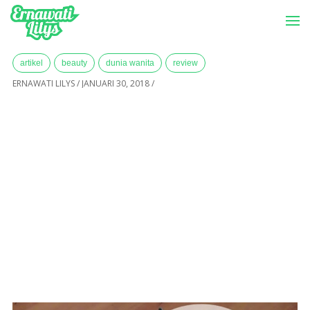
-->
Menu
Home
»
Archives for Januari 2018
artikel
beauty
dunia wanita
review
ERNAWATI LILYS
/
JANUARI 30, 2018
/