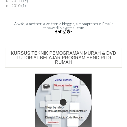
2012
(16)
►
2010
(1)
►
A wife, a mother, a writter, a blogger, a mompreneur. Email :
ernawatililys@gmail.com
KURSUS TEKNIK PEMOGRAMAN MURAH & DVD
TUTORIAL BELAJAR PROGRAM SENDIRI DI
RUMAH