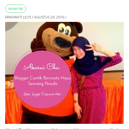
arisan bp
ERNAWATI LILYS
/
AGUSTUS 20, 2016
/