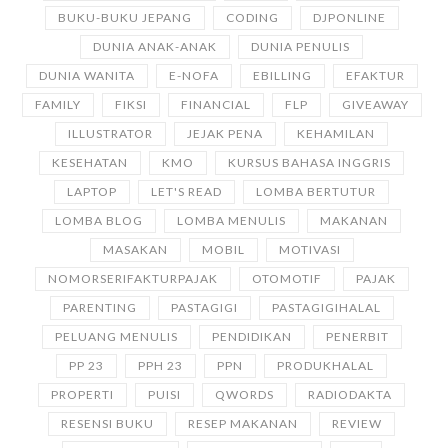
BUKU-BUKU JEPANG
CODING
DJPONLINE
DUNIA ANAK-ANAK
DUNIA PENULIS
DUNIA WANITA
E-NOFA
EBILLING
EFAKTUR
FAMILY
FIKSI
FINANCIAL
FLP
GIVEAWAY
ILLUSTRATOR
JEJAK PENA
KEHAMILAN
KESEHATAN
KMO
KURSUS BAHASA INGGRIS
LAPTOP
LET'S READ
LOMBA BERTUTUR
LOMBA BLOG
LOMBA MENULIS
MAKANAN
MASAKAN
MOBIL
MOTIVASI
NOMORSERIFAKTURPAJAK
OTOMOTIF
PAJAK
PARENTING
PASTAGIGI
PASTAGIGIHALAL
PELUANG MENULIS
PENDIDIKAN
PENERBIT
PP 23
PPH 23
PPN
PRODUKHALAL
PROPERTI
PUISI
QWORDS
RADIODAKTA
RESENSI BUKU
RESEP MAKANAN
REVIEW