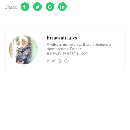
Share:
Ernawati Lilys
A wife, a mother, a writter, a blogger, a
mompreneur. Email :
ernawatililys@gmail.com