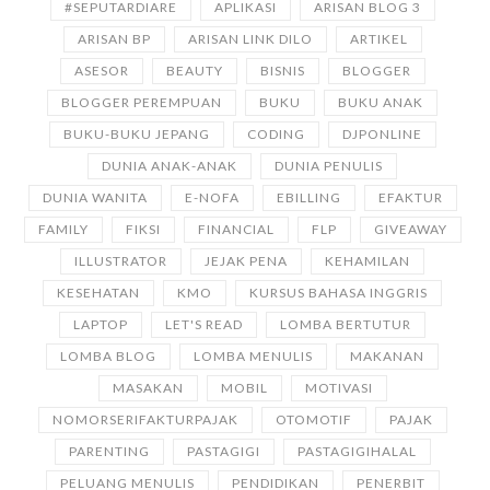
#SEPUTARDIARE
APLIKASI
ARISAN BLOG 3
ARISAN BP
ARISAN LINK DILO
ARTIKEL
ASESOR
BEAUTY
BISNIS
BLOGGER
BLOGGER PEREMPUAN
BUKU
BUKU ANAK
BUKU-BUKU JEPANG
CODING
DJPONLINE
DUNIA ANAK-ANAK
DUNIA PENULIS
DUNIA WANITA
E-NOFA
EBILLING
EFAKTUR
FAMILY
FIKSI
FINANCIAL
FLP
GIVEAWAY
ILLUSTRATOR
JEJAK PENA
KEHAMILAN
KESEHATAN
KMO
KURSUS BAHASA INGGRIS
LAPTOP
LET'S READ
LOMBA BERTUTUR
LOMBA BLOG
LOMBA MENULIS
MAKANAN
MASAKAN
MOBIL
MOTIVASI
NOMORSERIFAKTURPAJAK
OTOMOTIF
PAJAK
PARENTING
PASTAGIGI
PASTAGIGIHALAL
PELUANG MENULIS
PENDIDIKAN
PENERBIT