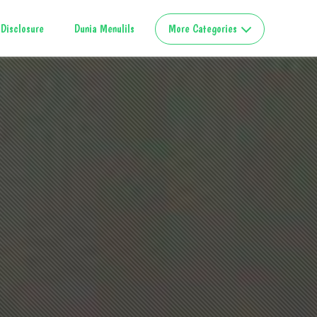
Disclosure
Dunia Menulils
More Categories