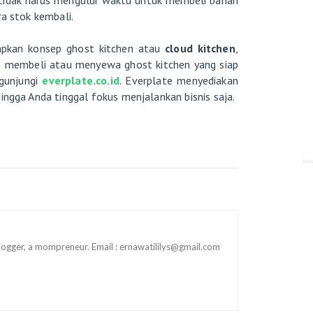
 tidak harus mengulur waktu untuk membeli bahan
ra stok kembali.
pkan konsep ghost kitchen atau
cloud kitchen
,
ah membeli atau menyewa ghost kitchen yang siap
gunjungi
everplate.co.id
. Everplate menyediakan
ingga Anda tinggal fokus menjalankan bisnis saja.
 blogger, a mompreneur. Email : ernawatililys@gmail.com