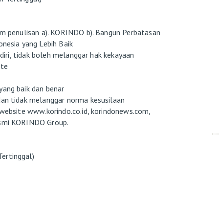
lam penulisan a). KORINDO b). Bangun Perbatasan
onesia yang Lebih Baik
endiri, tidak boleh melanggar hak kekayaan
ste
yang baik dan benar
dan tidak melanggar norma kesusilaan
h website www.korindo.co.id, korindonews.com,
resmi KORINDO Group.
ertinggal)