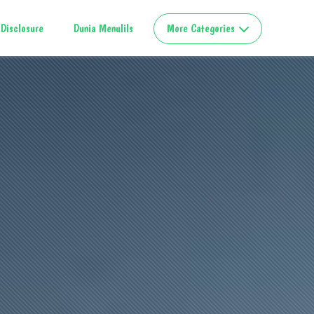
Disclosure
Dunia Menulils
More Categories