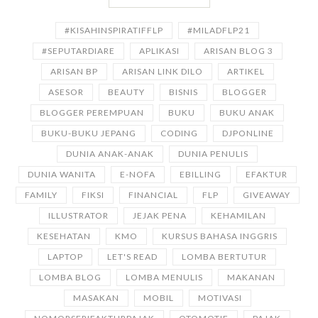
#KISAHINSPIRATIFFLP
#MILADFLP21
#SEPUTARDIARE
APLIKASI
ARISAN BLOG 3
ARISAN BP
ARISAN LINK DILO
ARTIKEL
ASESOR
BEAUTY
BISNIS
BLOGGER
BLOGGER PEREMPUAN
BUKU
BUKU ANAK
BUKU-BUKU JEPANG
CODING
DJPONLINE
DUNIA ANAK-ANAK
DUNIA PENULIS
DUNIA WANITA
E-NOFA
EBILLING
EFAKTUR
FAMILY
FIKSI
FINANCIAL
FLP
GIVEAWAY
ILLUSTRATOR
JEJAK PENA
KEHAMILAN
KESEHATAN
KMO
KURSUS BAHASA INGGRIS
LAPTOP
LET'S READ
LOMBA BERTUTUR
LOMBA BLOG
LOMBA MENULIS
MAKANAN
MASAKAN
MOBIL
MOTIVASI