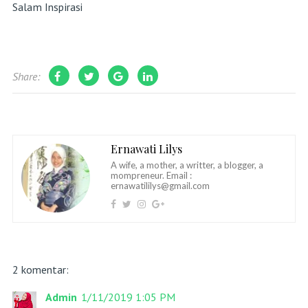
Salam Inspirasi
Share:
Ernawati Lilys
A wife, a mother, a writter, a blogger, a
mompreneur. Email :
ernawatililys@gmail.com
2 komentar:
Admin
1/11/2019 1:05 PM