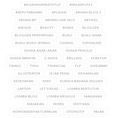
#KISAHINSPIRATIFFLP
#MILADFLP21
#SEPUTARDIARE
APLIKASI
ARISAN BLOG 3
ARISAN BP
ARISAN LINK DILO
ARTIKEL
ASESOR
BEAUTY
BISNIS
BLOGGER
BLOGGER PEREMPUAN
BUKU
BUKU ANAK
BUKU-BUKU JEPANG
CODING
DJPONLINE
DUNIA ANAK-ANAK
DUNIA PENULIS
DUNIA WANITA
E-NOFA
EBILLING
EFAKTUR
FAMILY
FIKSI
FINANCIAL
FLP
GIVEAWAY
ILLUSTRATOR
JEJAK PENA
KEHAMILAN
KESEHATAN
KMO
KURSUS BAHASA INGGRIS
LAPTOP
LET'S READ
LOMBA BERTUTUR
LOMBA BLOG
LOMBA MENULIS
MAKANAN
MASAKAN
MOBIL
MOTIVASI
NOMORSERIFAKTURPAJAK
OTOMOTIF
PAJAK