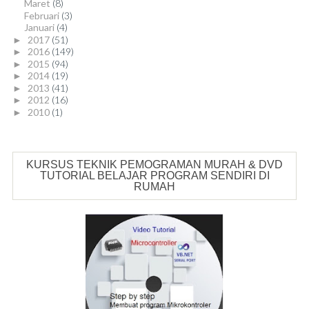
Maret
(8)
Februari
(3)
Januari
(4)
2017
(51)
►
2016
(149)
►
2015
(94)
►
2014
(19)
►
2013
(41)
►
2012
(16)
►
2010
(1)
►
KURSUS TEKNIK PEMOGRAMAN MURAH & DVD
TUTORIAL BELAJAR PROGRAM SENDIRI DI
RUMAH