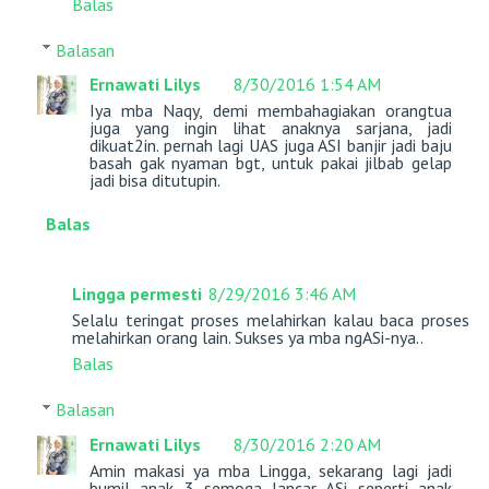
Balas
Balasan
Ernawati Lilys
8/30/2016 1:54 AM
Iya mba Naqy, demi membahagiakan orangtua
juga yang ingin lihat anaknya sarjana, jadi
dikuat2in. pernah lagi UAS juga ASI banjir jadi baju
basah gak nyaman bgt, untuk pakai jilbab gelap
jadi bisa ditutupin.
Balas
Lingga permesti
8/29/2016 3:46 AM
Selalu teringat proses melahirkan kalau baca proses
melahirkan orang lain. Sukses ya mba ngASi-nya..
Balas
Balasan
Ernawati Lilys
8/30/2016 2:20 AM
Amin makasi ya mba Lingga, sekarang lagi jadi
bumil anak 3 semoga lancar ASi seperti anak