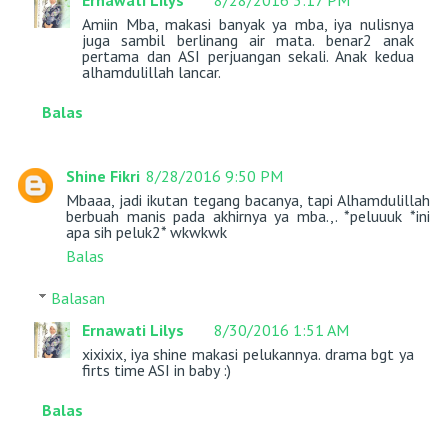
Ernawati Lilys
8/28/2016 3:17 PM
Amiin Mba, makasi banyak ya mba, iya nulisnya
juga sambil berlinang air mata. benar2 anak
pertama dan ASI perjuangan sekali. Anak kedua
alhamdulillah lancar.
Balas
Shine Fikri
8/28/2016 9:50 PM
Mbaaa, jadi ikutan tegang bacanya, tapi Alhamdulillah
berbuah manis pada akhirnya ya mba.,. *peluuuk *ini
apa sih peluk2* wkwkwk
Balas
Balasan
Ernawati Lilys
8/30/2016 1:51 AM
xixixix, iya shine makasi pelukannya. drama bgt ya
firts time ASI in baby :)
Balas