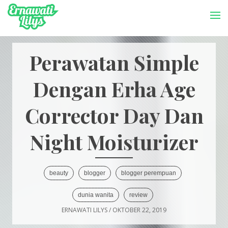
-->
Menu
Perawatan Simple
Dengan Erha Age
Corrector Day Dan
Night Moisturizer
beauty
blogger
blogger perempuan
dunia wanita
review
ERNAWATI LILYS
/
OKTOBER 22, 2019