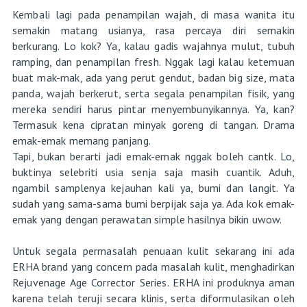
Kembali lagi pada penampilan wajah, di masa wanita itu
semakin matang usianya, rasa percaya diri semakin
berkurang. Lo kok? Ya, kalau gadis wajahnya mulut, tubuh
ramping, dan penampilan fresh. Nggak lagi kalau ketemuan
buat mak-mak, ada yang perut gendut, badan big size, mata
panda, wajah berkerut, serta segala penampilan fisik, yang
mereka sendiri harus pintar menyembunyikannya. Ya, kan?
Termasuk kena cipratan minyak goreng di tangan. Drama
emak-emak memang panjang.
Tapi, bukan berarti jadi emak-emak nggak boleh cantk. Lo,
buktinya selebriti usia senja saja masih cuantik. Aduh,
ngambil samplenya kejauhan kali ya, bumi dan langit. Ya
sudah yang sama-sama bumi berpijak saja ya. Ada kok emak-
emak yang dengan perawatan simple hasilnya bikin uwow.
Untuk segala permasalah penuaan kulit sekarang ini ada
ERHA brand yang concern pada masalah kulit, menghadirkan
Rejuvenage Age Corrector Series. ERHA ini produknya aman
karena telah teruji secara klinis, serta diformulasikan oleh