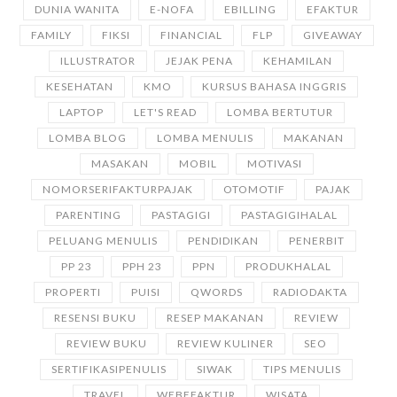
DUNIA WANITA
E-NOFA
EBILLING
EFAKTUR
FAMILY
FIKSI
FINANCIAL
FLP
GIVEAWAY
ILLUSTRATOR
JEJAK PENA
KEHAMILAN
KESEHATAN
KMO
KURSUS BAHASA INGGRIS
LAPTOP
LET'S READ
LOMBA BERTUTUR
LOMBA BLOG
LOMBA MENULIS
MAKANAN
MASAKAN
MOBIL
MOTIVASI
NOMORSERIFAKTURPAJAK
OTOMOTIF
PAJAK
PARENTING
PASTAGIGI
PASTAGIGIHALAL
PELUANG MENULIS
PENDIDIKAN
PENERBIT
PP 23
PPH 23
PPN
PRODUKHALAL
PROPERTI
PUISI
QWORDS
RADIODAKTA
RESENSI BUKU
RESEP MAKANAN
REVIEW
REVIEW BUKU
REVIEW KULINER
SEO
SERTIFIKASIPENULIS
SIWAK
TIPS MENULIS
TRAVEL
WEBEFAKTUR
WISATA