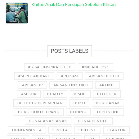
Khitan Anak Dan Persiapan Sebelum Khitan
POSTS LABELS
#KISAHINSPIRATIFFLP
#MILADFLP21
#SEPUTARDIARE
APLIKASI
ARISAN BLOG 3
ARISAN BP
ARISAN LINK DILO
ARTIKEL
ASESOR
BEAUTY
BISNIS
BLOGGER
BLOGGER PEREMPUAN
BUKU
BUKU ANAK
BUKU-BUKU JEPANG
CODING
DJPONLINE
DUNIA ANAK-ANAK
DUNIA PENULIS
DUNIA WANITA
E-NOFA
EBILLING
EFAKTUR
FAMILY
FIKSI
FINANCIAL
FLP
GIVEAWAY