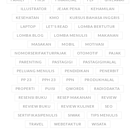
ILLUSTRATOR
JEJAK PENA
KEHAMILAN
KESEHATAN
KMO
KURSUS BAHASA INGGRIS
LAPTOP
LET'S READ
LOMBA BERTUTUR
LOMBA BLOG
LOMBA MENULIS
MAKANAN
MASAKAN
MOBIL
MOTIVASI
NOMORSERIFAKTURPAJAK
OTOMOTIF
PAJAK
PARENTING
PASTAGIGI
PASTAGIGIHALAL
PELUANG MENULIS
PENDIDIKAN
PENERBIT
PP 23
PPH 23
PPN
PRODUKHALAL
PROPERTI
PUISI
QWORDS
RADIODAKTA
RESENSI BUKU
RESEP MAKANAN
REVIEW
REVIEW BUKU
REVIEW KULINER
SEO
SERTIFIKASIPENULIS
SIWAK
TIPS MENULIS
TRAVEL
WEBEFAKTUR
WISATA