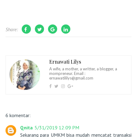
Share:
Ernawati Lilys
A wife, a mother, a writter, a blogger, a
mompreneur. Email :
ernawatililys@gmail.com
6 komentar:
Qnita
5/31/2019 12:09 PM
Sekarang para UMKM bisa mudah mencatat transaksi