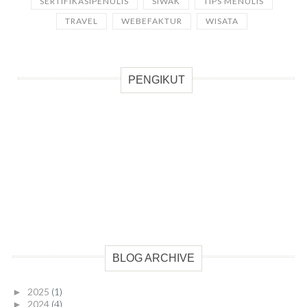
SERTIFIKASIPENULIS
SIWAK
TIPS MENULIS
TRAVEL
WEBEFAKTUR
WISATA
PENGIKUT
BLOG ARCHIVE
2025
(1)
►
2024
(4)
►