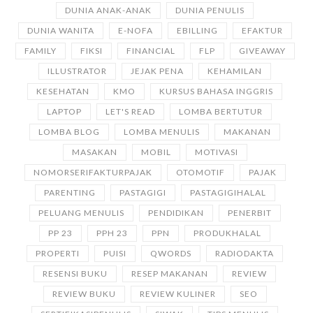
DUNIA ANAK-ANAK
DUNIA PENULIS
DUNIA WANITA
E-NOFA
EBILLING
EFAKTUR
FAMILY
FIKSI
FINANCIAL
FLP
GIVEAWAY
ILLUSTRATOR
JEJAK PENA
KEHAMILAN
KESEHATAN
KMO
KURSUS BAHASA INGGRIS
LAPTOP
LET'S READ
LOMBA BERTUTUR
LOMBA BLOG
LOMBA MENULIS
MAKANAN
MASAKAN
MOBIL
MOTIVASI
NOMORSERIFAKTURPAJAK
OTOMOTIF
PAJAK
PARENTING
PASTAGIGI
PASTAGIGIHALAL
PELUANG MENULIS
PENDIDIKAN
PENERBIT
PP 23
PPH 23
PPN
PRODUKHALAL
PROPERTI
PUISI
QWORDS
RADIODAKTA
RESENSI BUKU
RESEP MAKANAN
REVIEW
REVIEW BUKU
REVIEW KULINER
SEO