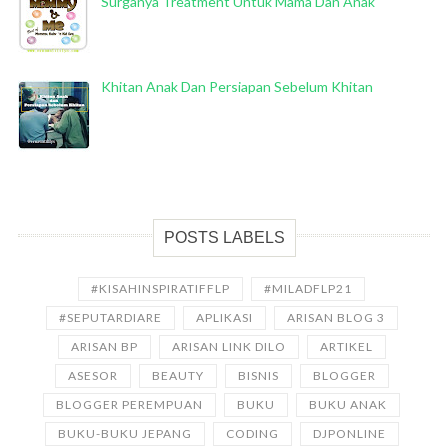
Surganya Treatment Untuk Mama Dan Anak
Khitan Anak Dan Persiapan Sebelum Khitan
POSTS LABELS
#KISAHINSPIRATIFFLP
#MILADFLP21
#SEPUTARDIARE
APLIKASI
ARISAN BLOG 3
ARISAN BP
ARISAN LINK DILO
ARTIKEL
ASESOR
BEAUTY
BISNIS
BLOGGER
BLOGGER PEREMPUAN
BUKU
BUKU ANAK
BUKU-BUKU JEPANG
CODING
DJPONLINE