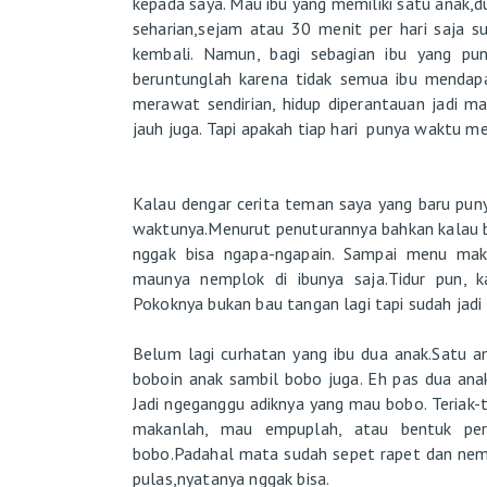
kepada saya. Mau ibu yang memiliki satu anak,du
seharian,sejam atau 30 menit per hari saja 
kembali. Namun, bagi sebagian ibu yang pu
beruntunglah karena tidak semua ibu mendapat
merawat sendirian, hidup diperantauan jadi m
jauh juga. Tapi apakah tiap hari punya waktu me
Kalau dengar cerita teman saya yang baru pun
waktunya.Menurut penuturannya bahkan kalau b
nggak bisa ngapa-ngapain. Sampai menu mak
maunya nemplok di ibunya saja.Tidur pun, k
Pokoknya bukan bau tangan lagi tapi sudah jad
Belum lagi curhatan yang ibu dua anak.Satu a
boboin anak sambil bobo juga. Eh pas dua ana
Jadi ngeganggu adiknya yang mau bobo. Teriak-
makanlah, mau empuplah, atau bentuk perh
bobo.Padahal mata sudah sepet rapet dan nempe
pulas,nyatanya nggak bisa.