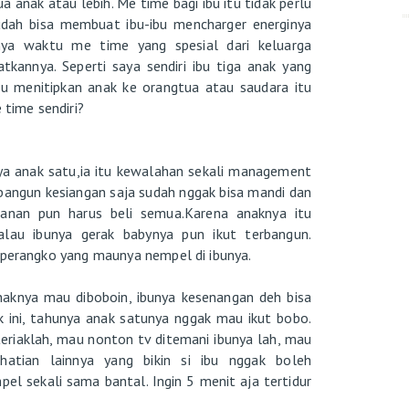
a anak atau lebih. Me time bagi ibu itu tidak perlu
sudah bisa membuat ibu-ibu mencharger energinya
nya waktu me time yang spesial dari keluarga
kannya. Seperti saya sendiri ibu tiga anak yang
au menitipkan anak ke orangtua atau saudara itu
 time sendiri?
ya anak satu,ia itu kewalahan sekali management
angun kesiangan saja sudah nggak bisa mandi dan
anan pun harus beli semua.Karena anaknya itu
alau ibunya gerak babynya pun ikut terbangun.
i perangko yang maunya nempel di ibunya.
naknya mau diboboin, ibunya kesenangan deh bisa
k ini, tahunya anak satunya nggak mau ikut bobo.
teriaklah, mau nonton tv ditemani ibunya lah, mau
atian lainnya yang bikin si ibu nggak boleh
l sekali sama bantal. Ingin 5 menit aja tertidur