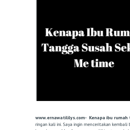
www.ernawatililys.com- Kenapa ibu rumah 
ringan kali ini. Saya ingin menceritakan kembal