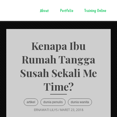
About
Portfolio
Training Online
Kenapa Ibu
Rumah Tangga
Susah Sekali Me
Time?
artikel
dunia penulis
dunia wanita
ERNAWATI LILYS
/
MARET 23, 2018