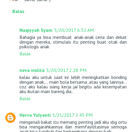
Balas
Naqiyyah Syam
5/20/2017 6:32 AM
Bahagia ya bisa membuat anak-anak ceria dan dekat
dengan mereka, stimulais itu penting buat otak dan
psikologis anak
Balas
nova violita
5/20/2017 2:28 PM
kalau aku untuk saat ini lebih meningkatkan bonding
dengan anak.... main bola bersama..atau yang lainnya...
coz aku kalau siang kerja..jai begitu ada kesempatan
aku ikutan main bareng dia..
Balas
Herva Yulyanti
5/21/2017 2:45 PM
mengenali bakat itu memang penting jadi aku sbg ortu
bisa mengarahkannya dan memfasilitasinya semoga
anak bisa tumbuh dan berkembang dengan baik.