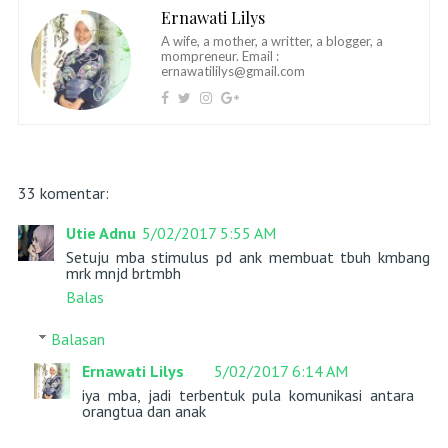
Ernawati Lilys
A wife, a mother, a writter, a blogger, a
mompreneur. Email :
ernawatililys@gmail.com
33 komentar:
Utie Adnu
5/02/2017 5:55 AM
Setuju mba stimulus pd ank membuat tbuh kmbang
mrk mnjd brtmbh
Balas
Balasan
Ernawati Lilys
5/02/2017 6:14 AM
iya mba, jadi terbentuk pula komunikasi antara
orangtua dan anak