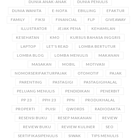
DUNIA ANAK-ANAK
DUNIA PENULIS
DUNIA WANITA
E-NOFA
EBILLING
EFAKTUR
FAMILY
FIKSI
FINANCIAL
FLP
GIVEAWAY
ILLUSTRATOR
JEJAK PENA
KEHAMILAN
KESEHATAN
KMO
KURSUS BAHASA INGGRIS
LAPTOP
LET'S READ
LOMBA BERTUTUR
LOMBA BLOG
LOMBA MENULIS
MAKANAN
MASAKAN
MOBIL
MOTIVASI
NOMORSERIFAKTURPAJAK
OTOMOTIF
PAJAK
PARENTING
PASTAGIGI
PASTAGIGIHALAL
PELUANG MENULIS
PENDIDIKAN
PENERBIT
PP 23
PPH 23
PPN
PRODUKHALAL
PROPERTI
PUISI
QWORDS
RADIODAKTA
RESENSI BUKU
RESEP MAKANAN
REVIEW
REVIEW BUKU
REVIEW KULINER
SEO
SERTIFIKASIPENULIS
SIWAK
TIPS MENULIS