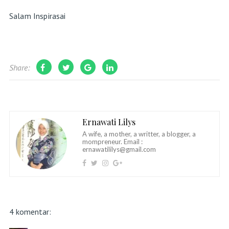
Salam Inspirasai
Share:
Ernawati Lilys
A wife, a mother, a writter, a blogger, a
mompreneur. Email :
ernawatililys@gmail.com
4 komentar: