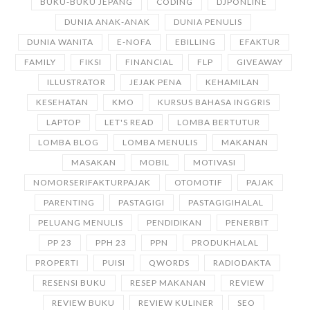
BUKU-BUKU JEPANG
CODING
DJPONLINE
DUNIA ANAK-ANAK
DUNIA PENULIS
DUNIA WANITA
E-NOFA
EBILLING
EFAKTUR
FAMILY
FIKSI
FINANCIAL
FLP
GIVEAWAY
ILLUSTRATOR
JEJAK PENA
KEHAMILAN
KESEHATAN
KMO
KURSUS BAHASA INGGRIS
LAPTOP
LET'S READ
LOMBA BERTUTUR
LOMBA BLOG
LOMBA MENULIS
MAKANAN
MASAKAN
MOBIL
MOTIVASI
NOMORSERIFAKTURPAJAK
OTOMOTIF
PAJAK
PARENTING
PASTAGIGI
PASTAGIGIHALAL
PELUANG MENULIS
PENDIDIKAN
PENERBIT
PP 23
PPH 23
PPN
PRODUKHALAL
PROPERTI
PUISI
QWORDS
RADIODAKTA
RESENSI BUKU
RESEP MAKANAN
REVIEW
REVIEW BUKU
REVIEW KULINER
SEO