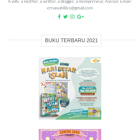
A wife, a mother, a writter, a blogger, a mompreneur, Asesor. Email :
ernawatililys@gmail.com
BUKU TERBARU 2021