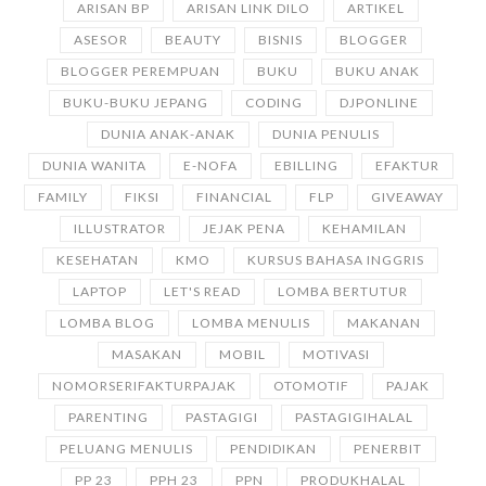
ARISAN BP
ARISAN LINK DILO
ARTIKEL
ASESOR
BEAUTY
BISNIS
BLOGGER
BLOGGER PEREMPUAN
BUKU
BUKU ANAK
BUKU-BUKU JEPANG
CODING
DJPONLINE
DUNIA ANAK-ANAK
DUNIA PENULIS
DUNIA WANITA
E-NOFA
EBILLING
EFAKTUR
FAMILY
FIKSI
FINANCIAL
FLP
GIVEAWAY
ILLUSTRATOR
JEJAK PENA
KEHAMILAN
KESEHATAN
KMO
KURSUS BAHASA INGGRIS
LAPTOP
LET'S READ
LOMBA BERTUTUR
LOMBA BLOG
LOMBA MENULIS
MAKANAN
MASAKAN
MOBIL
MOTIVASI
NOMORSERIFAKTURPAJAK
OTOMOTIF
PAJAK
PARENTING
PASTAGIGI
PASTAGIGIHALAL
PELUANG MENULIS
PENDIDIKAN
PENERBIT
PP 23
PPH 23
PPN
PRODUKHALAL