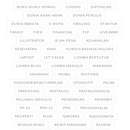
BUKU-BUKU JEPANG
CODING
DJPONLINE
DUNIA ANAK-ANAK
DUNIA PENULIS
DUNIA WANITA
E-NOFA
EBILLING
EFAKTUR
FAMILY
FIKSI
FINANCIAL
FLP
GIVEAWAY
ILLUSTRATOR
JEJAK PENA
KEHAMILAN
KESEHATAN
KMO
KURSUS BAHASA INGGRIS
LAPTOP
LET'S READ
LOMBA BERTUTUR
LOMBA BLOG
LOMBA MENULIS
MAKANAN
MASAKAN
MOBIL
MOTIVASI
NOMORSERIFAKTURPAJAK
OTOMOTIF
PAJAK
PARENTING
PASTAGIGI
PASTAGIGIHALAL
PELUANG MENULIS
PENDIDIKAN
PENERBIT
PP 23
PPH 23
PPN
PRODUKHALAL
PROPERTI
PUISI
QWORDS
RADIODAKTA
RESENSI BUKU
RESEP MAKANAN
REVIEW