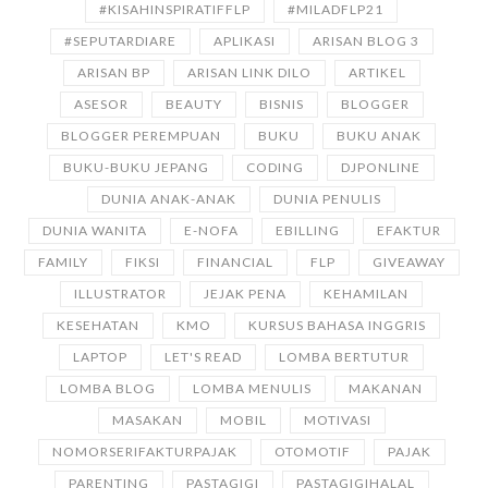
#KISAHINSPIRATIFFLP
#MILADFLP21
#SEPUTARDIARE
APLIKASI
ARISAN BLOG 3
ARISAN BP
ARISAN LINK DILO
ARTIKEL
ASESOR
BEAUTY
BISNIS
BLOGGER
BLOGGER PEREMPUAN
BUKU
BUKU ANAK
BUKU-BUKU JEPANG
CODING
DJPONLINE
DUNIA ANAK-ANAK
DUNIA PENULIS
DUNIA WANITA
E-NOFA
EBILLING
EFAKTUR
FAMILY
FIKSI
FINANCIAL
FLP
GIVEAWAY
ILLUSTRATOR
JEJAK PENA
KEHAMILAN
KESEHATAN
KMO
KURSUS BAHASA INGGRIS
LAPTOP
LET'S READ
LOMBA BERTUTUR
LOMBA BLOG
LOMBA MENULIS
MAKANAN
MASAKAN
MOBIL
MOTIVASI
NOMORSERIFAKTURPAJAK
OTOMOTIF
PAJAK
PARENTING
PASTAGIGI
PASTAGIGIHALAL