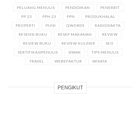
PELUANG MENULIS
PENDIDIKAN
PENERBIT
PP 23
PPH 23
PPN
PRODUKHALAL
PROPERTI
PUISI
QWORDS
RADIODAKTA
RESENSI BUKU
RESEP MAKANAN
REVIEW
REVIEW BUKU
REVIEW KULINER
SEO
SERTIFIKASIPENULIS
SIWAK
TIPS MENULIS
TRAVEL
WEBEFAKTUR
WISATA
PENGIKUT