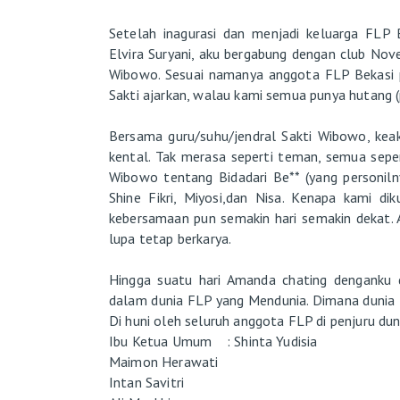
Setelah inagurasi dan menjadi keluarga FLP 
Elvira Suryani, aku bergabung dengan club Nove
Wibowo. Sesuai namanya anggota FLP Bekasi p
Sakti ajarkan, walau kami semua punya hutang (p
Bersama guru/suhu/jendral Sakti Wibowo, kea
kental. Tak merasa seperti teman, semua sepert
Wibowo tentang Bidadari Be** (yang personiln
Shine Fikri, Miyosi,dan Nisa. Kenapa kami di
kebersamaan pun semakin hari semakin dekat. 
lupa tetap berkarya.
Hingga suatu hari Amanda chating denganku d
dalam dunia FLP yang Mendunia. Dimana dunia 
Di huni oleh seluruh anggota FLP di penjuru dun
Ibu Ketua Umum : Shinta Yudisia
Maimon Herawati
Intan Savitri