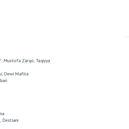
if, Mustofa Zarqo, Taqiyya
i, Dewi Mafita
bari
ina
 Destiani