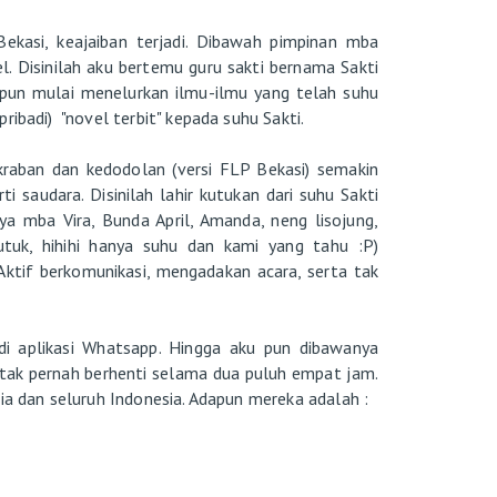
Bekasi, keajaiban terjadi. Dibawah pimpinan mba
l. Disinilah aku bertemu guru sakti bernama Sakti
un mulai menelurkan ilmu-ilmu yang telah suhu
ribadi) "novel terbit" kepada suhu Sakti.
kraban dan kedodolan (versi FLP Bekasi) semakin
i saudara. Disinilah lahir kutukan dari suhu Sakti
ya mba Vira, Bunda April, Amanda, neng lisojung,
kutuk, hihihi hanya suhu dan kami yang tahu :P)
Aktif berkomunikasi, mengadakan acara, serta tak
i aplikasi Whatsapp. Hingga aku pun dibawanya
tak pernah berhenti selama dua puluh empat jam.
ia dan seluruh Indonesia. Adapun mereka adalah :