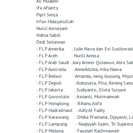
Ali Muakhir
Ifa Afianty
Pipit Senja
Irfan Hidayatullah
Nurul Asmayani
Ihdina Sabili
Dedi Setiawan
- FLP Amerika : Julie Nava dan Evi Susilowati
- FLP Aceh : Nurill Annisa
- FLP Arab Saudi : Awy Ameer Qolawun, Alex Sa
- FLP Australia : AnneAdzkia, mba Nawa
- FLP Bekasi : Amanda, neng lisojung, Miyos
- FLP Depok : Kokonata, Pita, Bening Sanu
- FLP Jakarta : Sudiyanto, Elvira Suryani
- FLP Gorontalo : Asrianti, Mutmainnah
- FLP Hongkong : Rihanu Alifa
- FLP Hadralmaut : Adly Al Fadly
- FLP Karawang : Dhika Pramana, Djayanti, L
- FLP Lampung : Naqiyyah Syam, Tri Sujarwo,
- FLP Malang : Fauziah Rachmawati