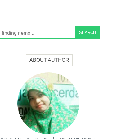
SEARCH
ABOUT AUTHOR
A wife, a mother, a writter, a blogger, a mompreneur,