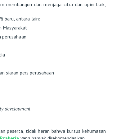
m membangun dan menjaga citra dan opini baik,
ill
baru, antara lain:
n Masyarakat
n perusahaan
dia
n siaran pers perusahaan
y development
an peserta, tidak heran bahwa kursus kehumasan
Prakerja
yang banyak direkomendasikan.