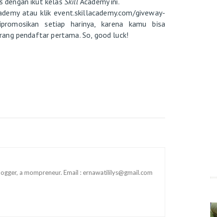
 dengan ikut kelas
Skill
Academy ini.
cademy atau klik event.skillacademy.com/giveway-
promosikan setiap harinya, karena kamu bisa
ang pendaftar pertama. So, good luck!
 blogger, a mompreneur. Email : ernawatililys@gmail.com