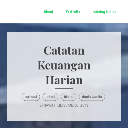
About
Portfolio
Training Online
Catatan
Keuangan
Harian
aplikasi
artikel
bisnis
dunia wanita
ERNAWATI LILYS
/
MEI 05, 2018