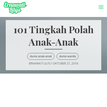
-->
Menu
101 Tingkah Polah
Anak-Anak
dunia anak-anak
dunia wanita
ERNAWATI LILYS
/
OKTOBER 27, 2016