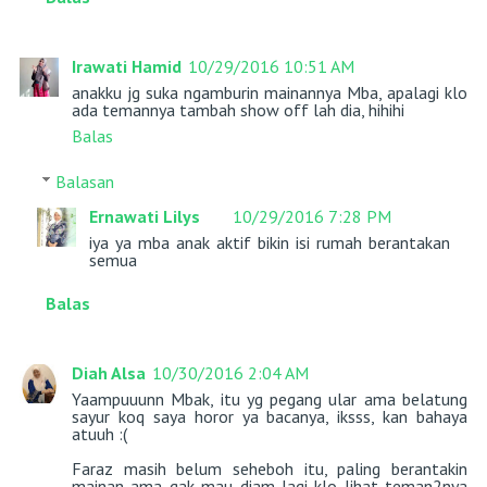
Irawati Hamid
10/29/2016 10:51 AM
anakku jg suka ngamburin mainannya Mba, apalagi klo
ada temannya tambah show off lah dia, hihihi
Balas
Balasan
Ernawati Lilys
10/29/2016 7:28 PM
iya ya mba anak aktif bikin isi rumah berantakan
semua
Balas
Diah Alsa
10/30/2016 2:04 AM
Yaampuuunn Mbak, itu yg pegang ular ama belatung
sayur koq saya horor ya bacanya, iksss, kan bahaya
atuuh :(
Faraz masih belum seheboh itu, paling berantakin
mainan ama gak mau diam lagi klo lihat teman2nya