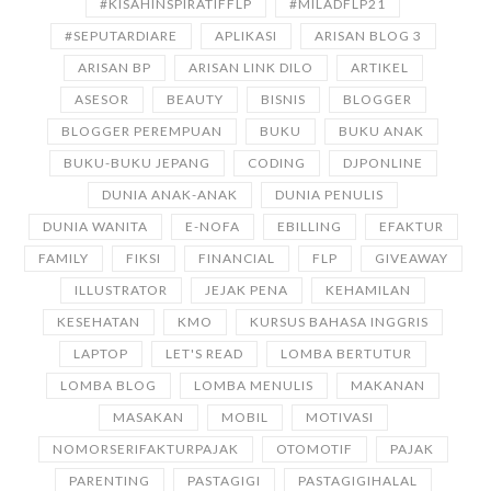
#KISAHINSPIRATIFFLP
#MILADFLP21
#SEPUTARDIARE
APLIKASI
ARISAN BLOG 3
ARISAN BP
ARISAN LINK DILO
ARTIKEL
ASESOR
BEAUTY
BISNIS
BLOGGER
BLOGGER PEREMPUAN
BUKU
BUKU ANAK
BUKU-BUKU JEPANG
CODING
DJPONLINE
DUNIA ANAK-ANAK
DUNIA PENULIS
DUNIA WANITA
E-NOFA
EBILLING
EFAKTUR
FAMILY
FIKSI
FINANCIAL
FLP
GIVEAWAY
ILLUSTRATOR
JEJAK PENA
KEHAMILAN
KESEHATAN
KMO
KURSUS BAHASA INGGRIS
LAPTOP
LET'S READ
LOMBA BERTUTUR
LOMBA BLOG
LOMBA MENULIS
MAKANAN
MASAKAN
MOBIL
MOTIVASI
NOMORSERIFAKTURPAJAK
OTOMOTIF
PAJAK
PARENTING
PASTAGIGI
PASTAGIGIHALAL