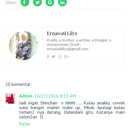
Share:
Ernawati Lilys
A wife, a mother, a writter, a blogger, a
mompreneur. Email :
ernawatililys@gmail.com
20 komentar:
Admin
10/27/2016 9:55 AM
Jadi ingat Shinchan. :v hihihi .... Kalau anakku cewek
suka banget mainin make up, Mbak. Apalagi kalau
temen2 nya datang. Didandani gitu. Katanya main
salon2an. :D
Balas