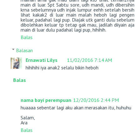
main di luar. Spt Sabtu sore, udh mandi, udh dibersihin
krna sebelumnya udh injak lumpur eehh setelah bersih
lihat kakak2 di luar main malah heboh lagi pengen
keluar, padahal lagi pup. Diajak utk ganti dulu sebelum
dibolehkan keluar tp tetap gak mau, jadilah diiyain aja
main di luar dulu padahal lagi pup, hihihih.
Balas
Balasan
Ernawati Lilys
11/02/2016 7:14 AM
hihihihi iya anak2 selalu bikin heboh
Balas
nama bayi perempuan
12/20/2016 2:44 PM
huaaaa sebentar lagi aku akan merasakan itu, huhuhu
Salam,
Ara
Balas