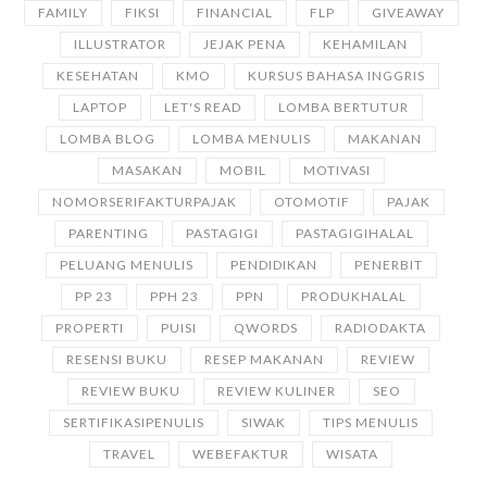
FAMILY
FIKSI
FINANCIAL
FLP
GIVEAWAY
ILLUSTRATOR
JEJAK PENA
KEHAMILAN
KESEHATAN
KMO
KURSUS BAHASA INGGRIS
LAPTOP
LET'S READ
LOMBA BERTUTUR
LOMBA BLOG
LOMBA MENULIS
MAKANAN
MASAKAN
MOBIL
MOTIVASI
NOMORSERIFAKTURPAJAK
OTOMOTIF
PAJAK
PARENTING
PASTAGIGI
PASTAGIGIHALAL
PELUANG MENULIS
PENDIDIKAN
PENERBIT
PP 23
PPH 23
PPN
PRODUKHALAL
PROPERTI
PUISI
QWORDS
RADIODAKTA
RESENSI BUKU
RESEP MAKANAN
REVIEW
REVIEW BUKU
REVIEW KULINER
SEO
SERTIFIKASIPENULIS
SIWAK
TIPS MENULIS
TRAVEL
WEBEFAKTUR
WISATA