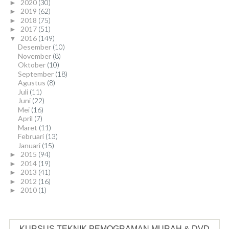
2020
(30)
►
2019
(62)
►
2018
(75)
►
2017
(51)
►
2016
(149)
▼
Desember
(10)
November
(8)
Oktober
(10)
September
(18)
Agustus
(8)
Juli
(11)
Juni
(22)
Mei
(16)
April
(7)
Maret
(11)
Februari
(13)
Januari
(15)
2015
(94)
►
2014
(19)
►
2013
(41)
►
2012
(16)
►
2010
(1)
►
KURSUS TEKNIK PEMOGRAMAN MURAH & DVD