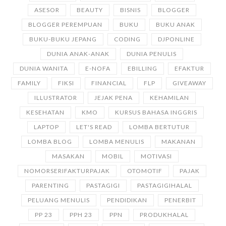
ASESOR
BEAUTY
BISNIS
BLOGGER
BLOGGER PEREMPUAN
BUKU
BUKU ANAK
BUKU-BUKU JEPANG
CODING
DJPONLINE
DUNIA ANAK-ANAK
DUNIA PENULIS
DUNIA WANITA
E-NOFA
EBILLING
EFAKTUR
FAMILY
FIKSI
FINANCIAL
FLP
GIVEAWAY
ILLUSTRATOR
JEJAK PENA
KEHAMILAN
KESEHATAN
KMO
KURSUS BAHASA INGGRIS
LAPTOP
LET'S READ
LOMBA BERTUTUR
LOMBA BLOG
LOMBA MENULIS
MAKANAN
MASAKAN
MOBIL
MOTIVASI
NOMORSERIFAKTURPAJAK
OTOMOTIF
PAJAK
PARENTING
PASTAGIGI
PASTAGIGIHALAL
PELUANG MENULIS
PENDIDIKAN
PENERBIT
PP 23
PPH 23
PPN
PRODUKHALAL