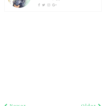
Newer
Older