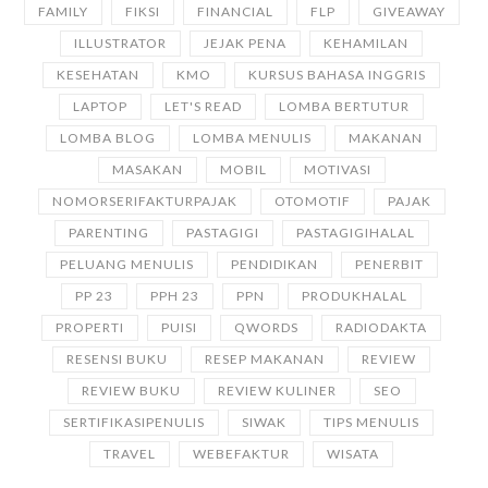
FAMILY
FIKSI
FINANCIAL
FLP
GIVEAWAY
ILLUSTRATOR
JEJAK PENA
KEHAMILAN
KESEHATAN
KMO
KURSUS BAHASA INGGRIS
LAPTOP
LET'S READ
LOMBA BERTUTUR
LOMBA BLOG
LOMBA MENULIS
MAKANAN
MASAKAN
MOBIL
MOTIVASI
NOMORSERIFAKTURPAJAK
OTOMOTIF
PAJAK
PARENTING
PASTAGIGI
PASTAGIGIHALAL
PELUANG MENULIS
PENDIDIKAN
PENERBIT
PP 23
PPH 23
PPN
PRODUKHALAL
PROPERTI
PUISI
QWORDS
RADIODAKTA
RESENSI BUKU
RESEP MAKANAN
REVIEW
REVIEW BUKU
REVIEW KULINER
SEO
SERTIFIKASIPENULIS
SIWAK
TIPS MENULIS
TRAVEL
WEBEFAKTUR
WISATA