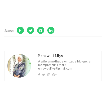
Share:
Ernawati Lilys
A wife, a mother, a writter, a blogger, a
mompreneur. Email :
ernawatililys@gmail.com