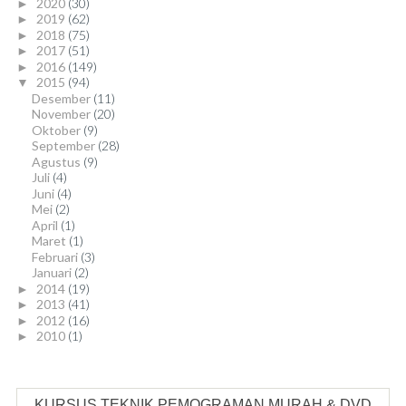
2020
(30)
►
2019
(62)
►
2018
(75)
►
2017
(51)
►
2016
(149)
►
2015
(94)
▼
Desember
(11)
November
(20)
Oktober
(9)
September
(28)
Agustus
(9)
Juli
(4)
Juni
(4)
Mei
(2)
April
(1)
Maret
(1)
Februari
(3)
Januari
(2)
2014
(19)
►
2013
(41)
►
2012
(16)
►
2010
(1)
►
KURSUS TEKNIK PEMOGRAMAN MURAH & DVD