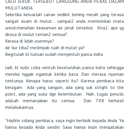
LALU JERUK TERSEBUT LANGSUNG ANDA PERAS DALAM
MULUT ANDA
Seketika keluarlah cairan sedikit bening meuih yang terasa
sangat asam di mulut... sampai2 anda memicinkan mata
unruk.menahan keasaman air jeruk tersebut. Kira2, apa yg
dirasa di mulut teman2 semua?
Kerasa di lidah asemnya?
Air liur tiba2 melimpab ruah di mulut ya?
Begitulah kl tulisan sudah menyentuh panca indra
Jadi, kl nulis coba sentuh keseluruhan panca indra sehingga
mereka nggak ngantuk ketika baca. Dan merasa nyaman
tentunya. Kenapa harus seperti itu? Karena pembaca kita
beragam. Ada yang sanguin, ada yang suk stright to the
point, ada yang suka dgn kelembutan. Nah, tugas penulis
adalah memanjakan itu semua. Dan 7KR berhasil
melakukannya,
"Hadirin sidang pembaca, saya ingin berbisik kepada Anda. Ya
hanya kepada Anda sendiri. Saya hanya ingin mengatakan