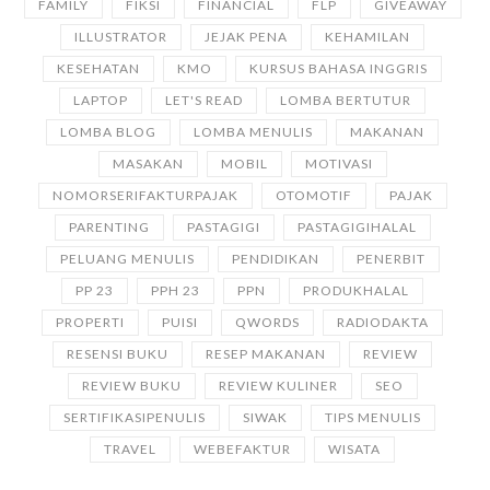
FAMILY
FIKSI
FINANCIAL
FLP
GIVEAWAY
ILLUSTRATOR
JEJAK PENA
KEHAMILAN
KESEHATAN
KMO
KURSUS BAHASA INGGRIS
LAPTOP
LET'S READ
LOMBA BERTUTUR
LOMBA BLOG
LOMBA MENULIS
MAKANAN
MASAKAN
MOBIL
MOTIVASI
NOMORSERIFAKTURPAJAK
OTOMOTIF
PAJAK
PARENTING
PASTAGIGI
PASTAGIGIHALAL
PELUANG MENULIS
PENDIDIKAN
PENERBIT
PP 23
PPH 23
PPN
PRODUKHALAL
PROPERTI
PUISI
QWORDS
RADIODAKTA
RESENSI BUKU
RESEP MAKANAN
REVIEW
REVIEW BUKU
REVIEW KULINER
SEO
SERTIFIKASIPENULIS
SIWAK
TIPS MENULIS
TRAVEL
WEBEFAKTUR
WISATA