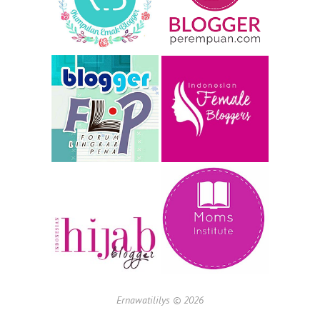
Ernawatililys ©
2026