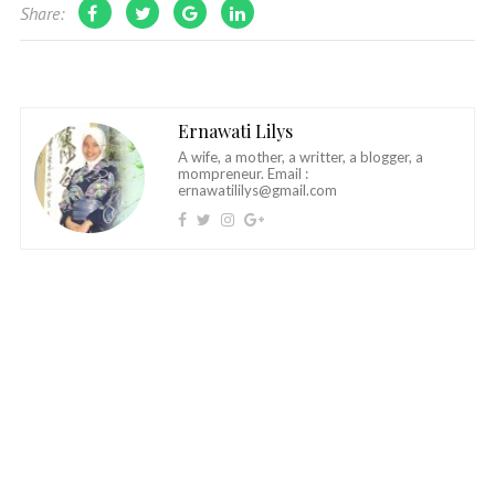
Share:
Ernawati Lilys
A wife, a mother, a writter, a blogger, a
mompreneur. Email :
ernawatililys@gmail.com