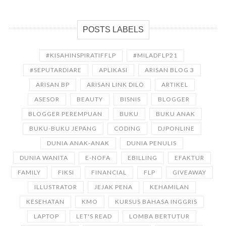
POSTS LABELS
#KISAHINSPIRATIFFLP
#MILADFLP21
#SEPUTARDIARE
APLIKASI
ARISAN BLOG 3
ARISAN BP
ARISAN LINK DILO
ARTIKEL
ASESOR
BEAUTY
BISNIS
BLOGGER
BLOGGER PEREMPUAN
BUKU
BUKU ANAK
BUKU-BUKU JEPANG
CODING
DJPONLINE
DUNIA ANAK-ANAK
DUNIA PENULIS
DUNIA WANITA
E-NOFA
EBILLING
EFAKTUR
FAMILY
FIKSI
FINANCIAL
FLP
GIVEAWAY
ILLUSTRATOR
JEJAK PENA
KEHAMILAN
KESEHATAN
KMO
KURSUS BAHASA INGGRIS
LAPTOP
LET'S READ
LOMBA BERTUTUR