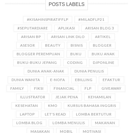
POSTS LABELS
#KISAHINSPIRATIFFLP
#MILADFLP21
#SEPUTARDIARE
APLIKASI
ARISAN BLOG 3
ARISAN BP
ARISAN LINK DILO
ARTIKEL
ASESOR
BEAUTY
BISNIS
BLOGGER
BLOGGER PEREMPUAN
BUKU
BUKU ANAK
BUKU-BUKU JEPANG
CODING
DJPONLINE
DUNIA ANAK-ANAK
DUNIA PENULIS
DUNIA WANITA
E-NOFA
EBILLING
EFAKTUR
FAMILY
FIKSI
FINANCIAL
FLP
GIVEAWAY
ILLUSTRATOR
JEJAK PENA
KEHAMILAN
KESEHATAN
KMO
KURSUS BAHASA INGGRIS
LAPTOP
LET'S READ
LOMBA BERTUTUR
LOMBA BLOG
LOMBA MENULIS
MAKANAN
MASAKAN
MOBIL
MOTIVASI