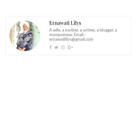
Ernawati Lilys
A wife, a mother, a writter, a blogger, a
mompreneur. Email :
ernawatililys@gmail.com