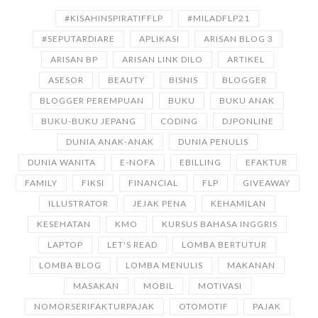
#KISAHINSPIRATIFFLP
#MILADFLP21
#SEPUTARDIARE
APLIKASI
ARISAN BLOG 3
ARISAN BP
ARISAN LINK DILO
ARTIKEL
ASESOR
BEAUTY
BISNIS
BLOGGER
BLOGGER PEREMPUAN
BUKU
BUKU ANAK
BUKU-BUKU JEPANG
CODING
DJPONLINE
DUNIA ANAK-ANAK
DUNIA PENULIS
DUNIA WANITA
E-NOFA
EBILLING
EFAKTUR
FAMILY
FIKSI
FINANCIAL
FLP
GIVEAWAY
ILLUSTRATOR
JEJAK PENA
KEHAMILAN
KESEHATAN
KMO
KURSUS BAHASA INGGRIS
LAPTOP
LET'S READ
LOMBA BERTUTUR
LOMBA BLOG
LOMBA MENULIS
MAKANAN
MASAKAN
MOBIL
MOTIVASI
NOMORSERIFAKTURPAJAK
OTOMOTIF
PAJAK