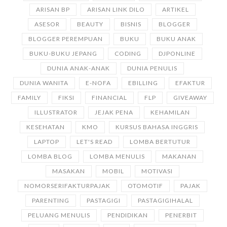
ARISAN BP
ARISAN LINK DILO
ARTIKEL
ASESOR
BEAUTY
BISNIS
BLOGGER
BLOGGER PEREMPUAN
BUKU
BUKU ANAK
BUKU-BUKU JEPANG
CODING
DJPONLINE
DUNIA ANAK-ANAK
DUNIA PENULIS
DUNIA WANITA
E-NOFA
EBILLING
EFAKTUR
FAMILY
FIKSI
FINANCIAL
FLP
GIVEAWAY
ILLUSTRATOR
JEJAK PENA
KEHAMILAN
KESEHATAN
KMO
KURSUS BAHASA INGGRIS
LAPTOP
LET'S READ
LOMBA BERTUTUR
LOMBA BLOG
LOMBA MENULIS
MAKANAN
MASAKAN
MOBIL
MOTIVASI
NOMORSERIFAKTURPAJAK
OTOMOTIF
PAJAK
PARENTING
PASTAGIGI
PASTAGIGIHALAL
PELUANG MENULIS
PENDIDIKAN
PENERBIT