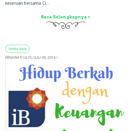
keseruan bersama Ci...
Baca Selengkapnya »
lomba blog
ERNAWATI LILYS
/
JULI 09, 2016
/