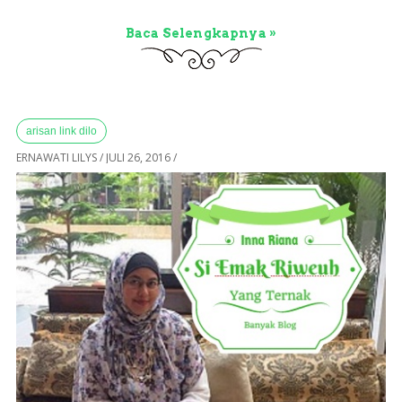
Baca Selengkapnya »
arisan link dilo
ERNAWATI LILYS
/
JULI 26, 2016
/