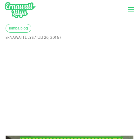
-->
Menu
Home
»
Archives for Juli 2016
lomba blog
ERNAWATI LILYS
/
JULI 26, 2016
/