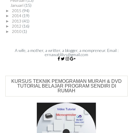
Februari
(13)
Januari
(15)
2015
(94)
►
2014
(19)
►
2013
(41)
►
2012
(16)
►
2010
(1)
►
A wife, a mother, a writter, a blogger, a mompreneur. Email :
ernawatililys@gmail.com
KURSUS TEKNIK PEMOGRAMAN MURAH & DVD
TUTORIAL BELAJAR PROGRAM SENDIRI DI
RUMAH