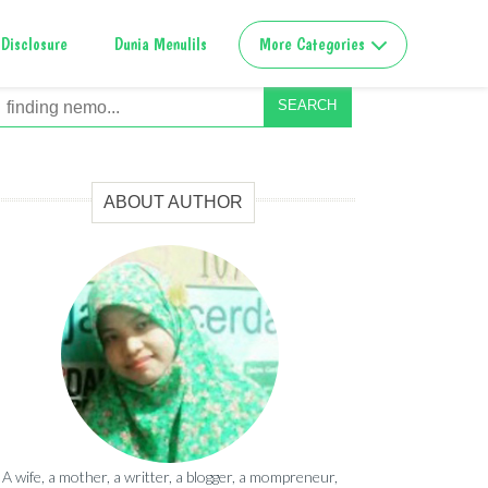
Disclosure
Dunia Menulils
More Categories
SEARCH
ABOUT AUTHOR
A wife, a mother, a writter, a blogger, a mompreneur,