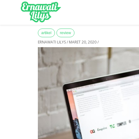
-->
Home
»
Archives for Maret 2020
artikel
review
ERNAWATI LILYS
/
MARET 20, 2020
/