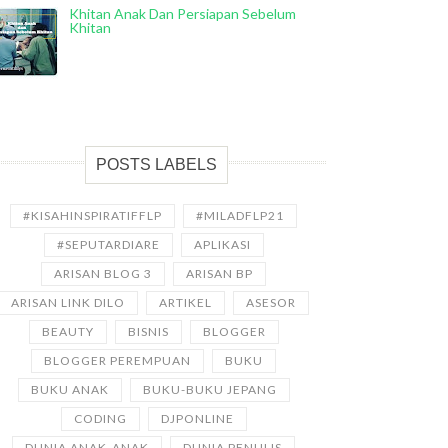
Khitan Anak Dan Persiapan Sebelum
Khitan
POSTS LABELS
#KISAHINSPIRATIFFLP
#MILADFLP21
#SEPUTARDIARE
APLIKASI
ARISAN BLOG 3
ARISAN BP
ARISAN LINK DILO
ARTIKEL
ASESOR
BEAUTY
BISNIS
BLOGGER
BLOGGER PEREMPUAN
BUKU
BUKU ANAK
BUKU-BUKU JEPANG
CODING
DJPONLINE
DUNIA ANAK-ANAK
DUNIA PENULIS