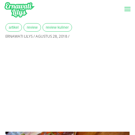
-->
Menu
Home
»
Archives for Agustus 2018
artikel
review
review kuliner
ERNAWATI LILYS
/
AGUSTUS 28, 2018
/