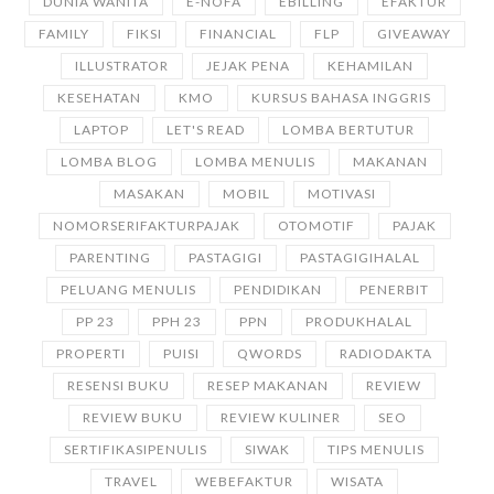
DUNIA WANITA
E-NOFA
EBILLING
EFAKTUR
FAMILY
FIKSI
FINANCIAL
FLP
GIVEAWAY
ILLUSTRATOR
JEJAK PENA
KEHAMILAN
KESEHATAN
KMO
KURSUS BAHASA INGGRIS
LAPTOP
LET'S READ
LOMBA BERTUTUR
LOMBA BLOG
LOMBA MENULIS
MAKANAN
MASAKAN
MOBIL
MOTIVASI
NOMORSERIFAKTURPAJAK
OTOMOTIF
PAJAK
PARENTING
PASTAGIGI
PASTAGIGIHALAL
PELUANG MENULIS
PENDIDIKAN
PENERBIT
PP 23
PPH 23
PPN
PRODUKHALAL
PROPERTI
PUISI
QWORDS
RADIODAKTA
RESENSI BUKU
RESEP MAKANAN
REVIEW
REVIEW BUKU
REVIEW KULINER
SEO
SERTIFIKASIPENULIS
SIWAK
TIPS MENULIS
TRAVEL
WEBEFAKTUR
WISATA