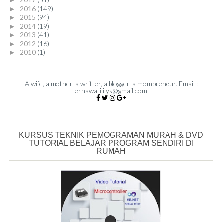
►
2016
(149)
►
2015
(94)
►
2014
(19)
►
2013
(41)
►
2012
(16)
►
2010
(1)
►
A wife, a mother, a writter, a blogger, a mompreneur. Email :
ernawatililys@gmail.com
KURSUS TEKNIK PEMOGRAMAN MURAH & DVD
TUTORIAL BELAJAR PROGRAM SENDIRI DI
RUMAH