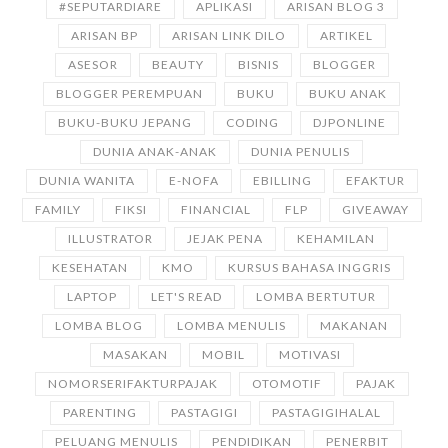
#SEPUTARDIARE
APLIKASI
ARISAN BLOG 3
ARISAN BP
ARISAN LINK DILO
ARTIKEL
ASESOR
BEAUTY
BISNIS
BLOGGER
BLOGGER PEREMPUAN
BUKU
BUKU ANAK
BUKU-BUKU JEPANG
CODING
DJPONLINE
DUNIA ANAK-ANAK
DUNIA PENULIS
DUNIA WANITA
E-NOFA
EBILLING
EFAKTUR
FAMILY
FIKSI
FINANCIAL
FLP
GIVEAWAY
ILLUSTRATOR
JEJAK PENA
KEHAMILAN
KESEHATAN
KMO
KURSUS BAHASA INGGRIS
LAPTOP
LET'S READ
LOMBA BERTUTUR
LOMBA BLOG
LOMBA MENULIS
MAKANAN
MASAKAN
MOBIL
MOTIVASI
NOMORSERIFAKTURPAJAK
OTOMOTIF
PAJAK
PARENTING
PASTAGIGI
PASTAGIGIHALAL
PELUANG MENULIS
PENDIDIKAN
PENERBIT