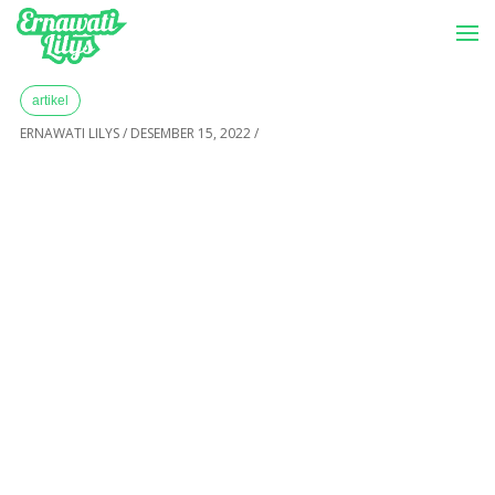
-->
Menu
Home
»
Archives for Desember 2022
artikel
ERNAWATI LILYS
/
DESEMBER 15, 2022
/