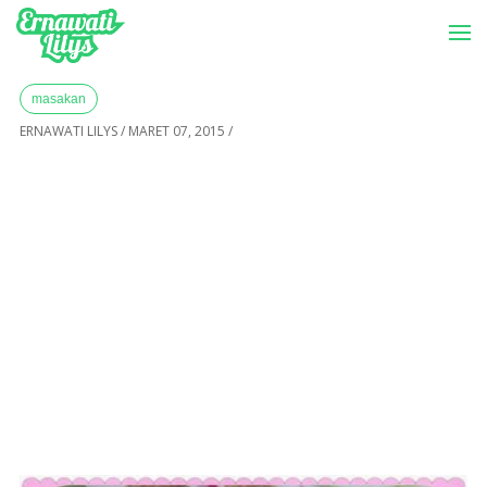
-->
Menu
Home
»
Archives for Maret 2015
masakan
ERNAWATI LILYS
/
MARET 07, 2015
/