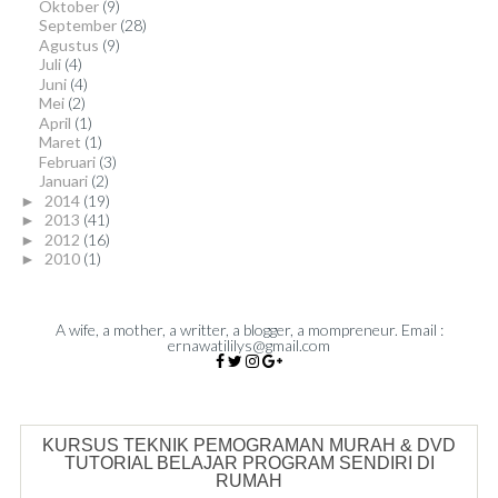
Oktober
(9)
September
(28)
Agustus
(9)
Juli
(4)
Juni
(4)
Mei
(2)
April
(1)
Maret
(1)
Februari
(3)
Januari
(2)
2014
(19)
►
2013
(41)
►
2012
(16)
►
2010
(1)
►
A wife, a mother, a writter, a blogger, a mompreneur. Email :
ernawatililys@gmail.com
KURSUS TEKNIK PEMOGRAMAN MURAH & DVD
TUTORIAL BELAJAR PROGRAM SENDIRI DI
RUMAH