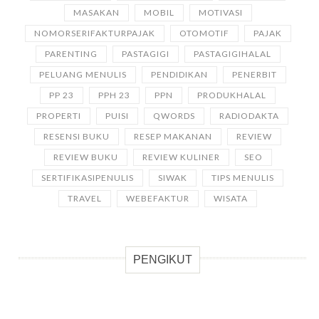
MASAKAN
MOBIL
MOTIVASI
NOMORSERIFAKTURPAJAK
OTOMOTIF
PAJAK
PARENTING
PASTAGIGI
PASTAGIGIHALAL
PELUANG MENULIS
PENDIDIKAN
PENERBIT
PP 23
PPH 23
PPN
PRODUKHALAL
PROPERTI
PUISI
QWORDS
RADIODAKTA
RESENSI BUKU
RESEP MAKANAN
REVIEW
REVIEW BUKU
REVIEW KULINER
SEO
SERTIFIKASIPENULIS
SIWAK
TIPS MENULIS
TRAVEL
WEBEFAKTUR
WISATA
PENGIKUT