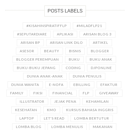
POSTS LABELS
#KISAHINSPIRATIFFLP
#MILADFLP21
#SEPUTARDIARE
APLIKASI
ARISAN BLOG 3
ARISAN BP
ARISAN LINK DILO
ARTIKEL
ASESOR
BEAUTY
BISNIS
BLOGGER
BLOGGER PEREMPUAN
BUKU
BUKU ANAK
BUKU-BUKU JEPANG
CODING
DJPONLINE
DUNIA ANAK-ANAK
DUNIA PENULIS
DUNIA WANITA
E-NOFA
EBILLING
EFAKTUR
FAMILY
FIKSI
FINANCIAL
FLP
GIVEAWAY
ILLUSTRATOR
JEJAK PENA
KEHAMILAN
KESEHATAN
KMO
KURSUS BAHASA INGGRIS
LAPTOP
LET'S READ
LOMBA BERTUTUR
LOMBA BLOG
LOMBA MENULIS
MAKANAN