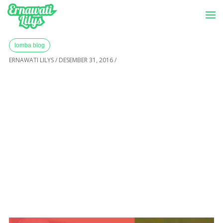
-->
Menu
Home
»
Archives for 2016
lomba blog
ERNAWATI LILYS
/
DESEMBER 31, 2016
/