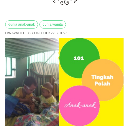
dunia anak-anak
dunia wanita
ERNAWATI LILYS
/
OKTOBER 27, 2016
/