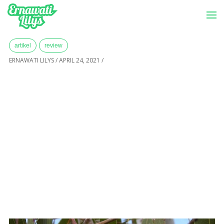
-->
Menu
Home
»
Archives for April 2021
artikel
review
ERNAWATI LILYS
/
APRIL 24, 2021
/