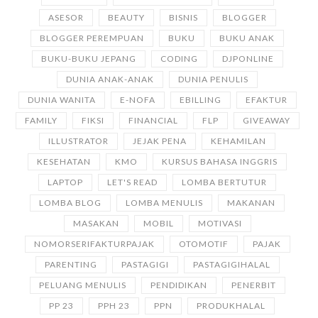
ASESOR
BEAUTY
BISNIS
BLOGGER
BLOGGER PEREMPUAN
BUKU
BUKU ANAK
BUKU-BUKU JEPANG
CODING
DJPONLINE
DUNIA ANAK-ANAK
DUNIA PENULIS
DUNIA WANITA
E-NOFA
EBILLING
EFAKTUR
FAMILY
FIKSI
FINANCIAL
FLP
GIVEAWAY
ILLUSTRATOR
JEJAK PENA
KEHAMILAN
KESEHATAN
KMO
KURSUS BAHASA INGGRIS
LAPTOP
LET'S READ
LOMBA BERTUTUR
LOMBA BLOG
LOMBA MENULIS
MAKANAN
MASAKAN
MOBIL
MOTIVASI
NOMORSERIFAKTURPAJAK
OTOMOTIF
PAJAK
PARENTING
PASTAGIGI
PASTAGIGIHALAL
PELUANG MENULIS
PENDIDIKAN
PENERBIT
PP 23
PPH 23
PPN
PRODUKHALAL