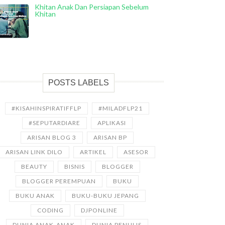
Khitan Anak Dan Persiapan Sebelum
Khitan
POSTS LABELS
#KISAHINSPIRATIFFLP
#MILADFLP21
#SEPUTARDIARE
APLIKASI
ARISAN BLOG 3
ARISAN BP
ARISAN LINK DILO
ARTIKEL
ASESOR
BEAUTY
BISNIS
BLOGGER
BLOGGER PEREMPUAN
BUKU
BUKU ANAK
BUKU-BUKU JEPANG
CODING
DJPONLINE
DUNIA ANAK-ANAK
DUNIA PENULIS