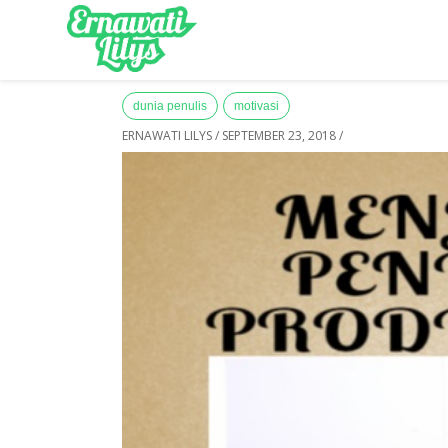
-->
Home
»
Archives for September 2018
dunia penulis
motivasi
ERNAWATI LILYS
/
SEPTEMBER 23, 2018
/