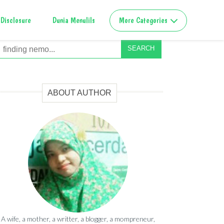
Disclosure
Dunia Menulils
More Categories
SEARCH
ABOUT AUTHOR
A wife, a mother, a writter, a blogger, a mompreneur,